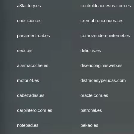
a3factory.es
controldeaccesos.com.es
oposicion.es
cremabronceadora.es
parlament-cat.es
comovendereninternet.es
seoc.es
delicius.es
alarmacoche.es
diseñopáginasweb.es
motor24.es
disfracesypelucas.com
cabezadas.es
oracle.com.es
carpintero.com.es
patronal.es
notepad.es
pekao.es