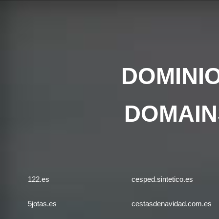
DOMINIO
DOMAIN
122.es
cesped.sintetico.es
5jotas.es
cestasdenavidad.com.es